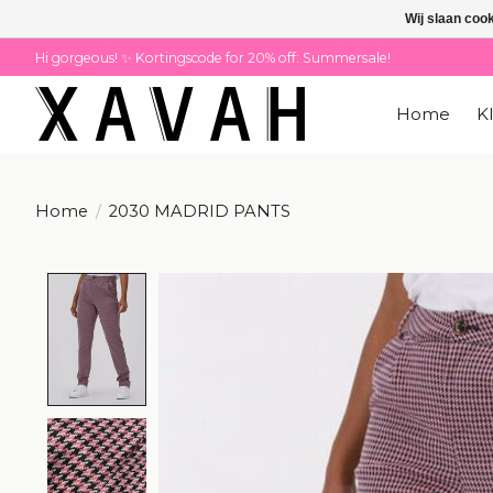
Wij slaan coo
Hi gorgeous! ✨ Kortingscode for 20% off: Summersale!
Home
K
Home
/
2030 MADRID PANTS
Product image slideshow Items