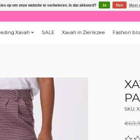
kies op om onze website te verbeteren. Is dat akkoord?
Ja
Nee
Meer 
leding Xavah
SALE
Xavah in Zierikzee
Fashion bl
XA
PA
SKU: X
€69,