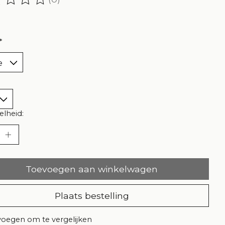
oordeling van dit product is
0
van de 5
*
lheid:
Toevoegen aan winkelwagen
Plaats bestelling
oegen om te vergelijken