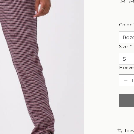
De be
Color:
Size:
*
Hoevee
Toev