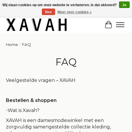
Wij slaan cookies op om onze website te verbeteren. Is dat akkoord?
Ja
Nee
Meer over cookies »
Hi gorgeous! ✨ Kortingscode for 20% off: Summersale!
Winkelw
Home
/
FAQ
FAQ
Veelgestelde vragen – XAVAH
Bestellen & shoppen
-Wat is Xavah?
XAVAH is een damesmodewinkel met een
zorgvuldig samengestelde collectie kleding,