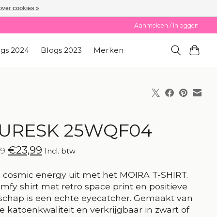
over cookies »
Aanmelden / Inloggen
ogs 2024
Blogs 2023
Merken
URESK 25WQF04
€23,99
99
Incl. btw
l cosmic energy uit met het MOIRA T-SHIRT.
omfy shirt met retro space print en positieve
chap is een echte eyecatcher. Gemaakt van
e katoenkwaliteit en verkrijgbaar in zwart of