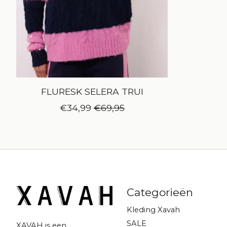
FLURESK SELERA TRUI
€34,99
€69,95
Categorieën
Kleding Xavah
SALE
XAVAH is een