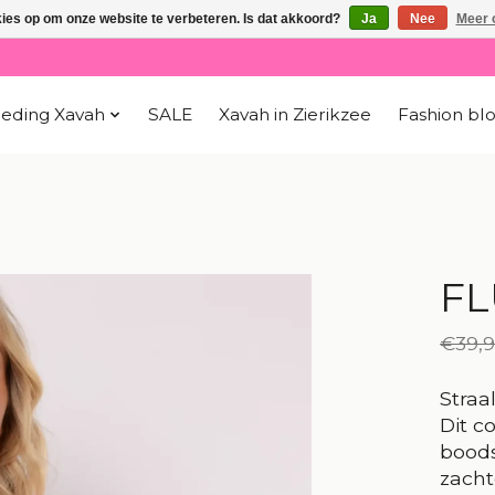
kies op om onze website te verbeteren. Is dat akkoord?
Ja
Nee
Meer 
leding Xavah
SALE
Xavah in Zierikzee
Fashion bl
FL
€39,
Straa
Dit c
boods
zacht