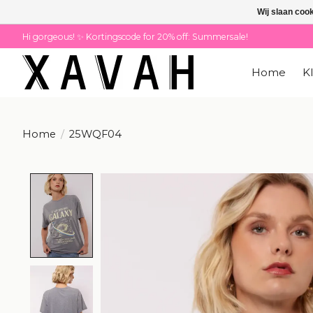
Wij slaan coo
Hi gorgeous! ✨ Kortingscode for 20% off: Summersale!
Home
K
Home
/
25WQF04
Product image slideshow Items