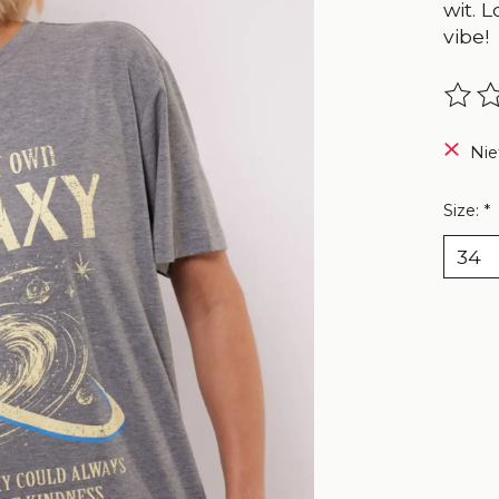
wit. 
vibe!
De be
Nie
Size:
*