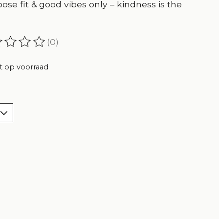
Loose fit & good vibes only – kindness is the
(0)
oordeling van dit product is
0
van de 5
t op voorraad