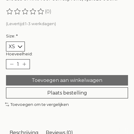
(0)
De beoordeling van dit product is
0
van de 5
(Levertijd:1-3 werkdagen)
Size:
*
Hoeveelheid:
Toevoegen aan winkelwagen
Plaats bestelling
Toevoegen om te vergelijken
Beschrijving
Reviews (0)