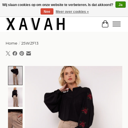
Wij slaan cookies op om onze website te verbeteren. Is dat akkoord?
Ja
Nee
Meer over cookies »
Hi gorgeous! ✨ Kortingscode for 20% off: Summersale!
Winkelw
Home
/
25WZF13
Product image slideshow Items