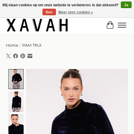
Wij slaan cookies op om onze website te verbeteren. Is dat akkoord?
Ja
Nee
Meer over cookies »
Hi gorgeous! ✨ Kortingscode for 20% off: Summersale!
Winkelw
Home
/
PAM TRUI
Product image slideshow Items