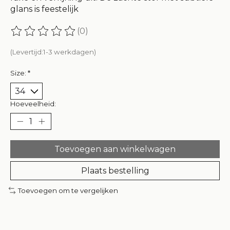
glans is feestelijk
(0)
De beoordeling van dit product is
0
van de 5
(Levertijd:1-3 werkdagen)
Size:
*
Hoeveelheid:
Toevoegen aan winkelwagen
Plaats bestelling
Toevoegen om te vergelijken