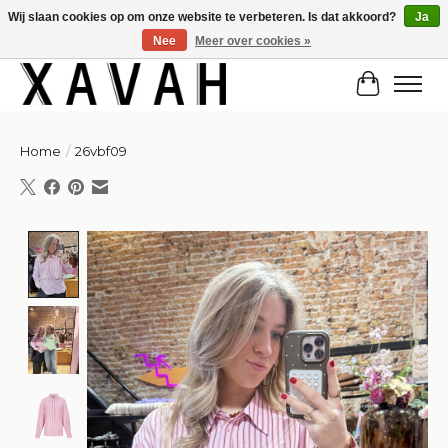
Wij slaan cookies op om onze website te verbeteren. Is dat akkoord?
Ja
Nee
Meer over cookies »
Hi gorgeous! ✨ Kortingscode for 20% off: Summersale!
Winkelw
Home
/
26vbf09
Product image slideshow Items