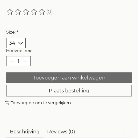
(0)
De beoordeling van dit product is
0
van de 5
Size:
*
Hoeveelheid:
Toevoegen aan winkelwagen
Plaats bestelling
Toevoegen om te vergelijken
Beschrijving
Reviews (0)