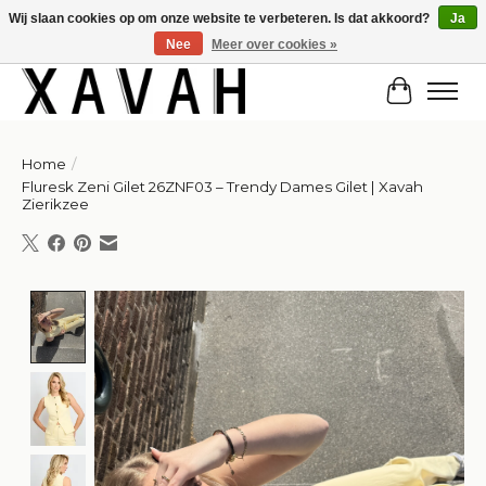
Wij slaan cookies op om onze website te verbeteren. Is dat akkoord?
Ja
Nee
Meer over cookies »
Hi gorgeous! ✨ Kortingscode for 20% off: Summersale!
Winkelw
Home
/
Fluresk Zeni Gilet 26ZNF03 – Trendy Dames Gilet | Xavah
Zierikzee
Product image slideshow Items