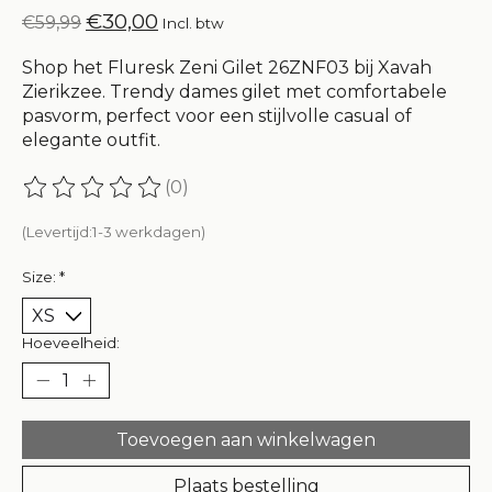
€30,00
€59,99
Incl. btw
Shop het Fluresk Zeni Gilet 26ZNF03 bij Xavah
Zierikzee. Trendy dames gilet met comfortabele
pasvorm, perfect voor een stijlvolle casual of
elegante outfit.
(0)
De beoordeling van dit product is
0
van de 5
(Levertijd:1-3 werkdagen)
Size:
*
Hoeveelheid:
Toevoegen aan winkelwagen
Plaats bestelling