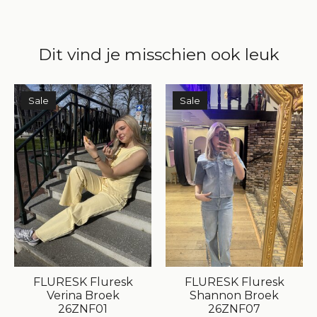
Dit vind je misschien ook leuk
Items van productcarrousel
Sale
Sale
FLURESK Fluresk
FLURESK Fluresk
Verina Broek
Shannon Broek
26ZNF01
26ZNF07