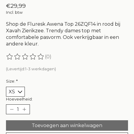
€29,99
Incl. btw
Shop de Fluresk Awena Top 26ZQF14 in rood bij
Xavah Zierikzee. Trendy dames top met
comfortabele pasvorm. Ook verkrijgbaar in een
andere kleur.
(0)
De beoordeling van dit product is
0
van de 5
(Levertijd:1-3 werkdagen)
Size:
*
Hoeveelheid:
Toevoegen aan winkelwagen