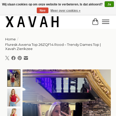
Wij slaan cookies op om onze website te verbeteren. Is dat akkoord?
Ja
Nee
Meer over cookies »
Hi gorgeous! ✨ Kortingscode for 20% off: Summersale!
Winkelw
Home
/
Fluresk Awena Top 26ZQF14 Rood – Trendy Dames Top |
Xavah Zierikzee
Product image slideshow Items