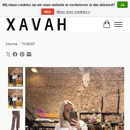
Wij slaan cookies op om onze website te verbeteren. Is dat akkoord?
Ja
Nee
Meer over cookies »
Hi gorgeous! ✨ Kortingscode for 20% off: Summersale!
Winkelw
Home
/
706167
Product image slideshow Items