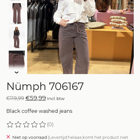
Nümph 706167
€59,99
€119,99
Incl. btw
Black coffee washed jeans
(0)
De beoordeling van dit product is
0
van de 5
Niet op voorraad
(Levertijd:helaas komt het product niet