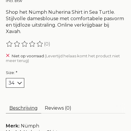
Incl. btw
Shop het Nümph Nuherina Shirt in Sea Turtle.
Stijlvolle damesblouse met comfortabele pasvorm
en tijdloze uitstraling. Online verkrijgbaar bij
Xavah.
(0)
De beoordeling van dit product is
0
van de 5
Niet op voorraad
(Levertijd:helaas komt het product niet
meer terug)
Size:
*
Beschrijving
Reviews (0)
Merk:
Nümph