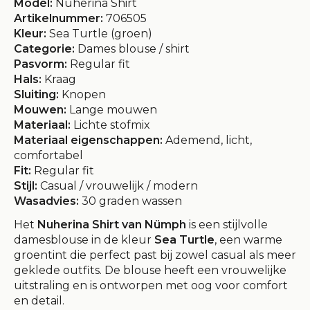
Model:
Nuherina Shirt
Artikelnummer:
706505
Kleur:
Sea Turtle (groen)
Categorie:
Dames blouse / shirt
Pasvorm:
Regular fit
Hals:
Kraag
Sluiting:
Knopen
Mouwen:
Lange mouwen
Materiaal:
Lichte stofmix
Materiaal eigenschappen:
Ademend, licht,
comfortabel
Fit:
Regular fit
Stijl:
Casual / vrouwelijk / modern
Wasadvies:
30 graden wassen
Het
Nuherina Shirt van Nümph
is een stijlvolle
damesblouse in de kleur
Sea Turtle
, een warme
groentint die perfect past bij zowel casual als meer
geklede outfits. De blouse heeft een vrouwelijke
uitstraling en is ontworpen met oog voor comfort
en detail.