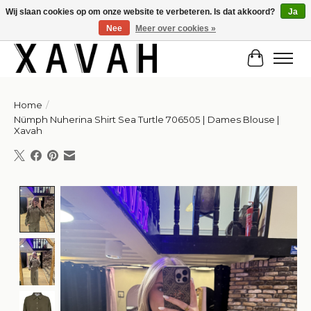
Wij slaan cookies op om onze website te verbeteren. Is dat akkoord?
Ja
Nee
Meer over cookies »
Hi gorgeous! ✨ Kortingscode for 20% off: Summersale!
Winkelw
Home
/
Nümph Nuherina Shirt Sea Turtle 706505 | Dames Blouse |
Xavah
Product image slideshow Items