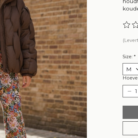
houdt
koud
De be
(Lever
Size:
*
Hoevee