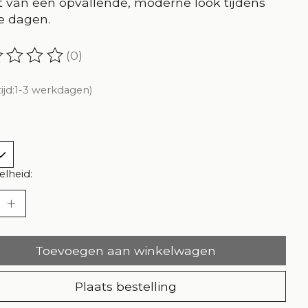
 van een opvallende, moderne look tijdens
e dagen.
(0)
oordeling van dit product is
0
van de 5
tijd:1-3 werkdagen)
lheid:
Toevoegen aan winkelwagen
Plaats bestelling