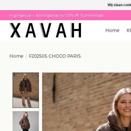
Wij slaan coo
Hi gorgeous! ✨ Kortingscode for 20% off: Summersale!
Home
K
Home
/
F202505 CHOCO PARIS
Product image slideshow Items