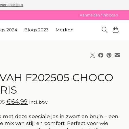
over cookies »
Aanmelden / Inloggen
ogs 2024
Blogs 2023
Merken
VAH F202505 CHOCO
RIS
€64,99
95
Incl. btw
p met deze speciale jas in zwart en bruin – een
e mix van stijl en comfort. Perfect voor wie