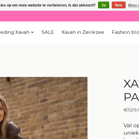
kies op om onze website te verbeteren. Is dat akkoord?
Ja
Nee
Meer 
leding Xavah
SALE
Xavah in Zierikzee
Fashion bl
XA
PA
€129,
Val o
uniek