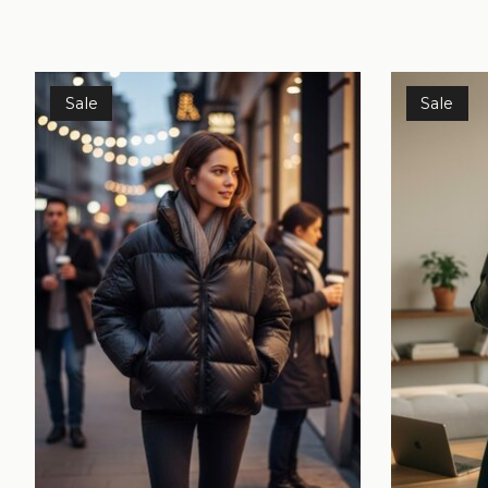
Items van productcarrousel
Sale
Sale