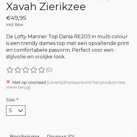
Xavah Zierikzee
€49,95
Incl. btw
De Lofty Manner Top Dania RE203 in multi colour
is een trendy dames top met een opvallende print
en comfortabele pasvorm. Perfect voor een
stijlvolle en vrolijke look.
(0)
De beoordeling van dit product is
0
van de 5
Niet op voorraad
(Levertijd:helaas komt het product niet
meer terug)
Size:
*
Beschrijving
Reviews (0)