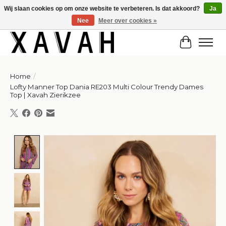
Wij slaan cookies op om onze website te verbeteren. Is dat akkoord?
Ja
Nee
Meer over cookies »
Hi gorgeous! ✨ Kortingscode for 20% off: Summersale!
Winkelw
Home
/
Lofty Manner Top Dania RE203 Multi Colour Trendy Dames
Top | Xavah Zierikzee
Product image slideshow Items