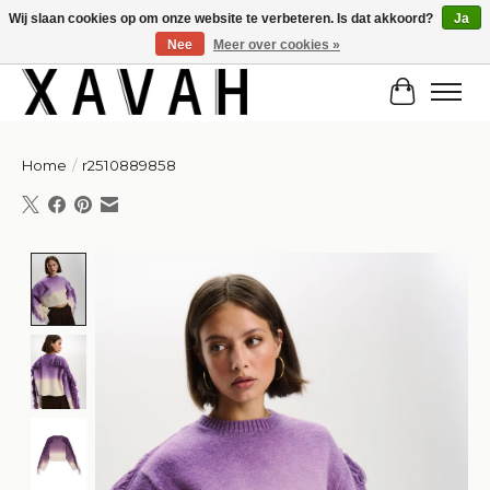
Wij slaan cookies op om onze website te verbeteren. Is dat akkoord?
Ja
Nee
Meer over cookies »
Hi gorgeous! ✨ Kortingscode for 20% off: Summersale!
Winkelw
Home
/
r2510889858
Product image slideshow Items