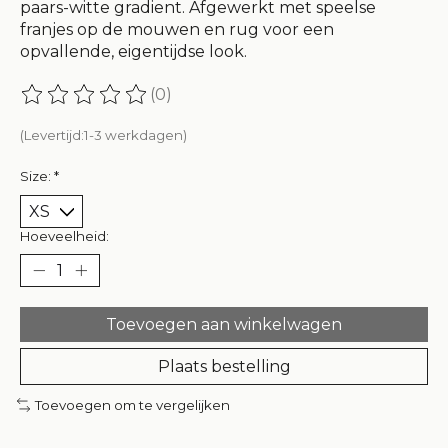
paars-witte gradient. Afgewerkt met speelse
franjes op de mouwen en rug voor een
opvallende, eigentijdse look.
(0)
De beoordeling van dit product is
0
van de 5
(Levertijd:1-3 werkdagen)
Size:
*
Hoeveelheid:
Toevoegen aan winkelwagen
Plaats bestelling
Toevoegen om te vergelijken