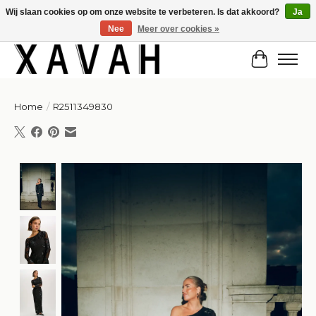
Wij slaan cookies op om onze website te verbeteren. Is dat akkoord?
Ja
Nee
Meer over cookies »
Hi gorgeous! ✨ Kortingscode for 20% off: Summersale!
Winkelw
Home
/
R2511349830
Product image slideshow Items