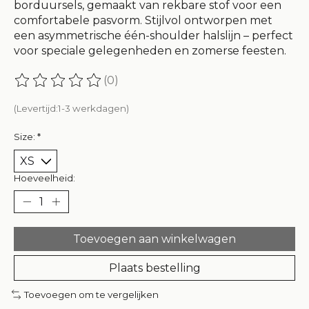
borduursels, gemaakt van rekbare stof voor een
comfortabele pasvorm. Stijlvol ontworpen met
een asymmetrische één-shoulder halslijn – perfect
voor speciale gelegenheden en zomerse feesten.
(0)
De beoordeling van dit product is
0
van de 5
(Levertijd:1-3 werkdagen)
Size:
*
Hoeveelheid:
Toevoegen aan winkelwagen
Plaats bestelling
Toevoegen om te vergelijken