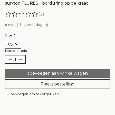
sur-ton FLURESK borduring op de kraag.
(0)
De beoordeling van dit product is
0
van de 5
(Levertijd:1-3 werkdagen)
Size:
*
Hoeveelheid:
Toevoegen aan winkelwagen
Plaats bestelling
Toevoegen om te vergelijken