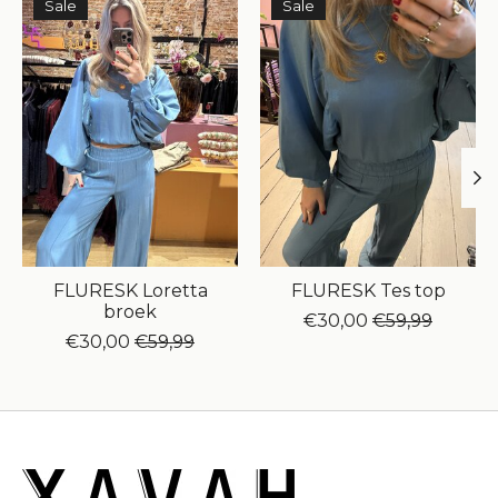
Sale
Sale
FLURESK Loretta
FLURESK Tes top
broek
€30,00
€59,99
€30,00
€59,99