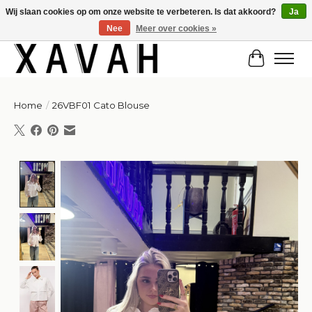
Wij slaan cookies op om onze website te verbeteren. Is dat akkoord?
Ja
Nee
Meer over cookies »
Hi gorgeous! ✨ Kortingscode for 20% off: Summersale!
Winkelw
Home
/
26VBF01 Cato Blouse
Product image slideshow Items